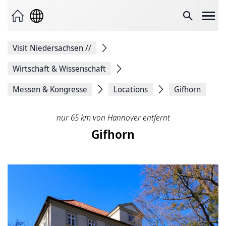
Seite
als
E-
Suche
Mail
versenden
Auf
Visit Niedersachsen
//
Facebook
teilen
Auf
Wirtschaft & Wissenschaft
X
teilen
Messen & Kongresse
Locations
Gifhorn
Seitenlink
Kopieren
Seite
nur 65 km von Hannover entfernt
Drucken
Gifhorn