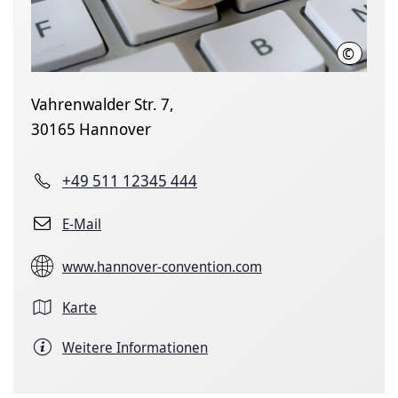
©
Fotolia 
Vahrenwalder Str. 7,
30165 Hannover
+49 511 12345 444
E-Mail
www.hannover-convention.com
Karte
Weitere Informationen