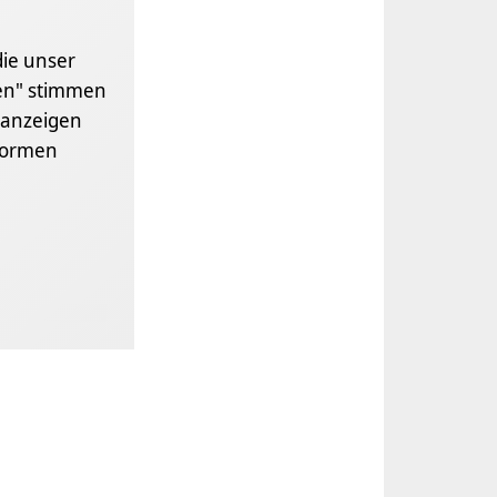
die unser
gen" stimmen
anzeigen
formen