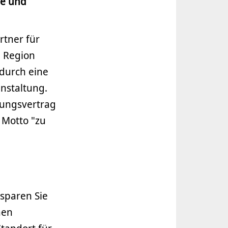
de und
rtner für
d Region
durch eine
nstaltung.
tungsvertrag
 Motto "zu
sparen Sie
hen