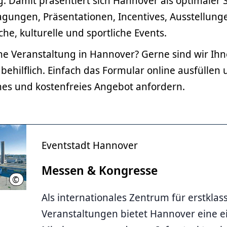
. Damit präsentiert sich Hannover als optimaler 
agungen, Präsentationen, Incentives, Ausstellung
iche, kulturelle und sportliche Events.
ne Veranstaltung in Hannover? Gerne sind wir Ihn
behilflich. Einfach das Formular online ausfüllen 
hes und kostenfreies Angebot anfordern.
Eventstadt Hannover
Messen & Kongresse
©
Deutsche Messe AG
Als internationales Zentrum für erstklas
Veranstaltungen bietet Hannover eine e