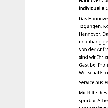
Hannover Co
individu­elle
Das Hannover
Tagungen, Ko
Hannover. Da
unabhängige,
Von der Anfr
sind wir Ihr 
Gast bei Pro
Wirtschaftst
Service aus 
Mit Hilfe di
spürbar Arbei