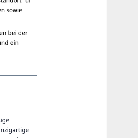
Standort für
en sowie
en bei der
und ein
sige
inzigartige