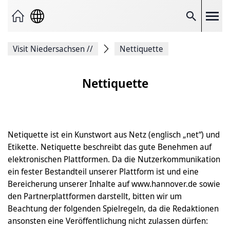
Seite
als
E-
Suche
Mail
versenden
Auf
Visit Niedersachsen
//
Nettiquette
Facebook
teilen
Auf
X
Nettiquette
teilen
Seitenlink
Kopieren
Seite
Drucken
Netiquette ist ein Kunstwort aus Netz (englisch „net“) und
Etikette. Netiquette beschreibt das gute Benehmen auf
elektronischen Plattformen. Da die Nutzerkommunikation
ein fester Bestandteil unserer Plattform ist und eine
Bereicherung unserer Inhalte auf www.hannover.de sowie
den Partnerplattformen darstellt, bitten wir um
Beachtung der folgenden Spielregeln, da die Redaktionen
ansonsten eine Veröffentlichung nicht zulassen dürfen: