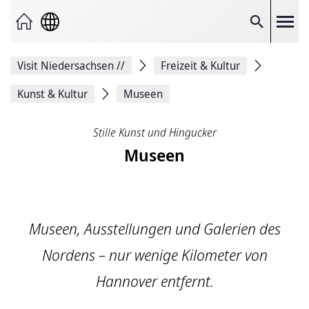
Seite
als
E-
Suche
Mail
versenden
Auf
Visit Niedersachsen
//
Freizeit & Kultur
Facebook
teilen
Auf
Kunst & Kultur
Museen
X
teilen
Seitenlink
Stille Kunst und Hingucker
Kopieren
Museen
Seite
Drucken
Museen, Ausstellungen und Galerien des
Nordens – nur wenige Kilometer von
Hannover entfernt.