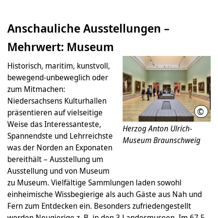
Anschauliche Ausstellungen –
Mehrwert: Museum
Historisch, maritim, kunstvoll,
bewegend-unbeweglich oder
zum Mitmachen:
Niedersachsens Kulturhallen
©
präsentieren auf vielseitige
Brau
Weise das Interessanteste,
Herzog Anton Ulrich-
Spannendste und Lehrreichste
Museum Braunschweig
was der Norden an Exponaten
bereithält – Ausstellung um
Ausstellung und von Museum
zu Museum. Vielfältige Sammlungen laden sowohl
einheimische Wissbegierige als auch Gäste aus Nah und
Fern zum Entdecken ein. Besonders zufriedengestellt
werden Neugierige z. B. in den 3 Landesmuseen. Im 67,5