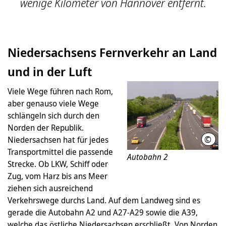
wenige Kilometer von Hannover entfernt.
Niedersachsens Fernverkehr an Land
und in der Luft
Viele Wege führen nach Rom,
aber genauso viele Wege
schlängeln sich durch den
Norden der Republik.
©
Niedersachsen hat für jedes
Kira
Transportmittel die passende
Autobahn 2
Strecke. Ob LKW, Schiff oder
Zug, vom Harz bis ans Meer
ziehen sich ausreichend
Verkehrswege durchs Land. Auf dem Landweg sind es
gerade die Autobahn A2 und A27-A29 sowie die A39,
welche das östliche Niedersachsen erschließt. Von Norden