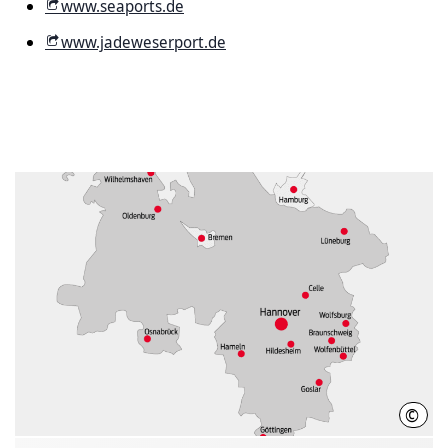
www.seaports.de
www.jadeweserport.de
©
HMT