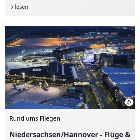
lesen
©
HMTG
Rund ums Fliegen
Niedersachsen/Hannover
- Flüge &