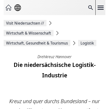
Seite
als
E-
Suche
Mail
versenden
Auf
Visit Niedersachsen
//
Facebook
teilen
Auf
Wirtschaft & Wissenschaft
X
teilen
Wirtschaft, Gesundheit & Tourismus
Logistik
Seitenlink
Kopieren
Seite
Drehkreuz Hannover
Drucken
Die niedersächsische Logistik-
Industrie
Kreuz und quer durchs Bundesland – nur