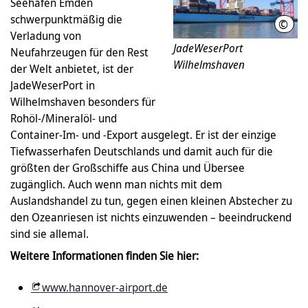
Seehafen Emden
schwerpunktmäßig die
©
Ein 
Verladung von
JadeWeserPort
Neufahrzeugen für den Rest
Wilhelmshaven
der Welt anbietet, ist der
JadeWeserPort in
Wilhelmshaven besonders für
Rohöl-/Mineralöl- und
Container-Im- und -Export ausgelegt. Er ist der einzige
Tiefwasserhafen Deutschlands und damit auch für die
größten der Großschiffe aus China und Übersee
zugänglich. Auch wenn man nichts mit dem
Auslandshandel zu tun, gegen einen kleinen Abstecher zu
den Ozeanriesen ist nichts einzuwenden – beeindruckend
sind sie allemal.
Weitere Informationen finden Sie hier:
www.hannover-airport.de