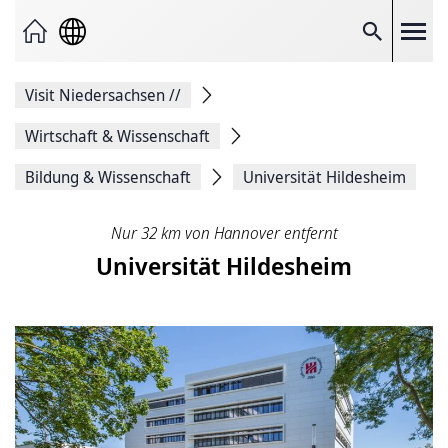
Seite
als
E-
Suche
Mail
versenden
Auf
Visit Niedersachsen
//
Facebook
teilen
Auf
Wirtschaft & Wissenschaft
X
teilen
Bildung & Wissenschaft
Universität Hildesheim
Seitenlink
Kopieren
Seite
Nur 32 km von Hannover entfernt
Drucken
Universität Hildesheim