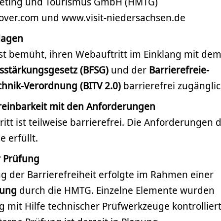
eting und Tourismus GmbH (HMTG)
over.com und www.visit-niedersachsen.de
lagen
st bemüht, ihren Webauftritt im Einklang mit de
tsstärkungsgesetz (BFSG)
und der
Barrierefreie-
chnik-Verordnung (BITV 2.0)
barrierefrei zugängli
ereinbarkeit mit den Anforderungen
itt ist teilweise barrierefrei. Die Anforderungen d
 erfüllt.
r Prüfung
g der Barrierefreiheit erfolgte im Rahmen einer
zung
durch die HMTG. Einzelne Elemente wurden
g mit Hilfe technischer Prüfwerkzeuge kontrolliert