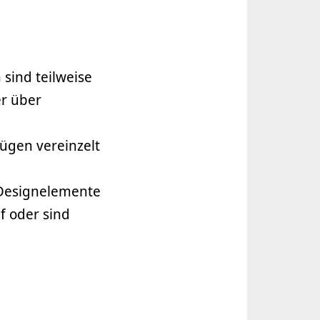
 sind teilweise
er über
fügen vereinzelt
Designelemente
f oder sind