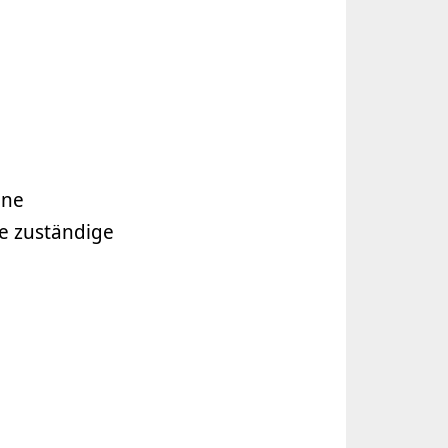
ine
ie zuständige