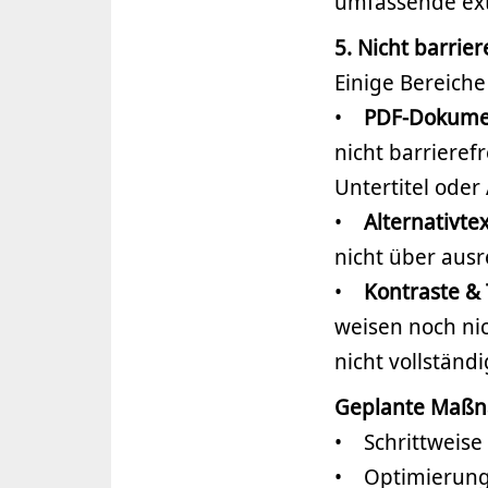
umfassende exte
5. Nicht barrier
Einige Bereiche
•
PDF-Dokumen
nicht barrieref
Untertitel oder
•
Alternativtex
nicht über ausr
•
Kontraste & 
weisen noch ni
nicht vollständi
Geplante Maß
• Schrittweise
• Optimierung 