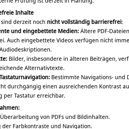
rne Prüfung ist derzeit in Planung.
efreie Inhalte
 sind derzeit noch
nicht vollständig barrierefrei
:
te und eingebettete Medien:
Ältere PDF-Dateien
rei. Auch eingebettete Videos verfügen nicht imm
 Audiodeskriptionen.
te:
Bilder, insbesondere in älteren Beiträgen, ver
eichende Alternativtexte.
Tastaturnavigation:
Bestimmte Navigations- und 
cht durchgängig einen ausreichenden Kontrast au
g per Tastatur erreichbar.
nahmen:
 Überarbeitung von PDFs und Bildinhalten.
der Farbkontraste und Navigation.