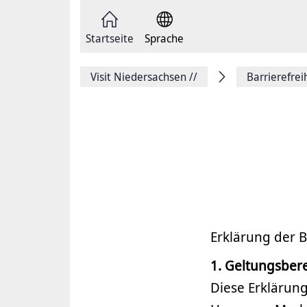
Zum
Seite
Inhalt
als
springen
E-
Zur
Mail
Startseite
Sprache
Hauptnavigation
versenden
springen
Auf
Facebook
Visit Niedersachsen
//
Barrierefrei
teilen
Auf
X
teilen
Seitenlink
Kopieren
Seite
Drucken
Erklärung der B
1. Geltungsber
Diese Erklärung 