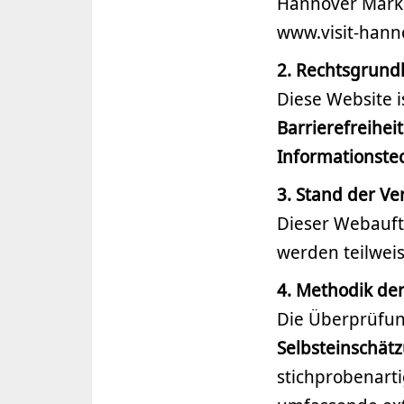
Hannover Mark
www.visit-hann
2. Rechtsgrund
Diese Website i
Barrierefreihei
Informationste
3. Stand der V
Dieser Webauftr
werden teilweise
4. Methodik de
Die Überprüfun
Selbsteinschät
stichprobenarti